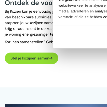
Ontdek de voordelen van kunsts
websiteverkeer te analyseren
Bij Kozien kun je eenvoudig je maatwerk kunststof kozijnen
media, adverteren en analys
van beschikbare subsidies. Met onze gebruiksvriendelijke c
verstrekt of die ze hebben v
stappen jouw kozijnen samen: kies de afmetingen, glasopti
krijg direct inzicht in de kosten. Dit kan je helpen om de ko
je woning energiezuiniger te maken.
Kozijnen samenstellen? Gebruik de knop hieronder en begi
Stel je kozijnen samen