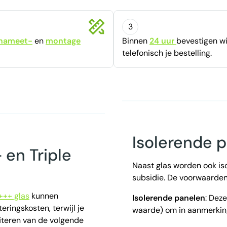
3
nameet-
en
montage
Binnen
24 uur
bevestigen
wi
telefonisch je bestelling.
Isolerende 
en Triple
Naast glas worden ook i
subsidie. De voorwaarden 
+++ glas
kunnen
Isolerende panelen
: Dez
eringskosten, terwijl je
waarde) om in aanmerkin
fiteren van de volgende