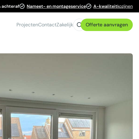
 achteraf
Nameet- en montageservice
A-kwaliteit
kozijnen
Projecten
Contact
Zakelijk
Offerte aanvragen