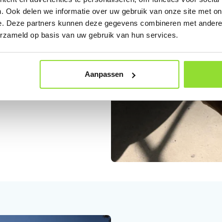
tof kozijnen
. Ook delen we informatie over uw gebruik van onze site met on
 samenstellen én profiteren
e. Deze partners kunnen deze gegevens combineren met andere i
onfigurator stel je in een paar
erzameld op basis van uw gebruik van hun services.
es zoals HR++ of HR+++, en
sten aanzienlijk te verlagen en
Aanpassen
n nu met configureren!