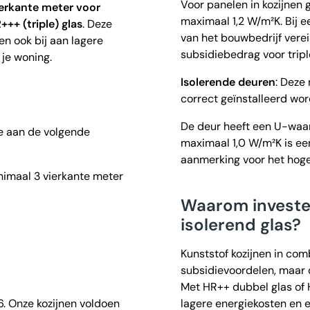
Voor panelen in kozijnen
erkante meter voor
maximaal 1,2 W/m²K. Bij 
++ (triple) glas
. Deze
van het bouwbedrijf vere
en ook bij aan lagere
subsidiebedrag voor tripl
 je woning.
Isolerende deuren
: Deze
correct geïnstalleerd wo
De deur heeft een U-waa
e aan de volgende
maximaal 1,0 W/m²K is een
aanmerking voor het hoge
nimaal 3 vierkante meter
Waarom invester
isolerend glas?
Kunststof kozijnen in com
subsidievoordelen, maar 
Met HR++ dubbel glas of H
6. Onze kozijnen voldoen
lagere energiekosten en 