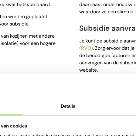
ere kwaliteitsstandaard.
daarnaast onderhoudsvrie
waardoor ze een slimme la
eten worden geplaatst
oor subsidie.
Subsidie aanvra
e van kozijnen met andere
Je kunt de subsidie aanv
isolatie) voor een hogere
(RVO)
. Zorg ervoor dat j
de benodigde facturen en
aanvragen van de subsidi
website
.
Details
 van cookies
ent en advertenties te personaliseren, om functies voor social