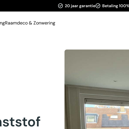
20 jaar garantie
Betaling 100%
ing
Raamdeco & Zonwering
ststof