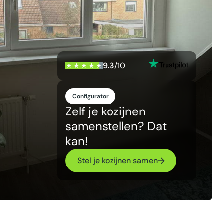
9.3
/10
Configurator
Zelf je kozijnen
samenstellen? Dat
kan!
Stel je kozijnen samen