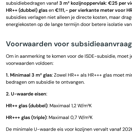
subsidiebedragen vanaf
3 m² kozijnoppervlak
:
€25 per vi
HR++ (dubbel) glas
en
€111,- per vierkante meter voor HR+
subsidies verlagen niet alleen je directe kosten, maar drag
energiekosten op de lange termijn door betere isolatie van
Voorwaarden voor subsidieaanvraag
Om in aanmerking te komen voor de ISDE-subsidie, moet j
voorwaarden voldoen:
1. Minimaal 3 m² glas
: Zowel HR++ als HR+++ glas moet mi
bedragen om subsidie te ontvangen.
2. U-waarde eisen
:
HR++ glas (dubbel)
: Maximaal 1,2 W/m²K
HR+++ glas (triple)
: Maximaal 0,7 W/m²K
De minimale U-waarde eis voor kozijnen vervalt vanaf 202