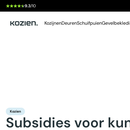
9.3
/10
Kozijnen
Deuren
Schuifpuien
Gevelbekled
Kozien
Subsidies voor kun