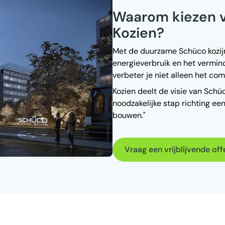
Waarom kiezen v
Kozien?
Met de duurzame Schüco kozijne
energieverbruik en het vermind
verbeter je niet alleen het c
Kozien deelt de visie van Sch
noodzakelijke stap richting e
bouwen."
Vraag een vrijblijvende off