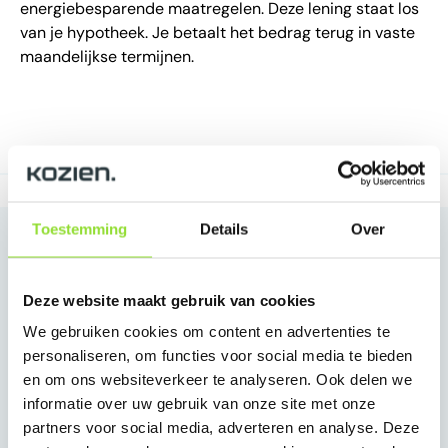
energiebesparende maatregelen. Deze lening staat los
van je hypotheek. Je betaalt het bedrag terug in vaste
maandelijkse termijnen.
Toestemming
Details
Over
Reviews van onze klanten
9.3
/10
(41 reviews)
Deze website maakt gebruik van cookies
5
/5
Robin Blok
Erwin Peek
We gebruiken cookies om content en advertenties te
14 juni 2026
31 mei 202
personaliseren, om functies voor social media te bieden
en om ons websiteverkeer te analyseren. Ook delen we
Top kwaliteit
Goed ve
informatie over uw gebruik van onze site met onze
Prachtige kozijnen geleverd en ook keurig
Dat alles 
partners voor social media, adverteren en analyse. Deze
afgewerkt. Bestelproces is helder en erg