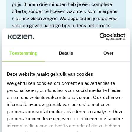
prijs. Binnen drie minuten heb je een complete
offerte, zonder te hoeven wachten. Kom je ergens
niet uit? Geen zorgen. We begeleiden je stap voor
stap en geven handige tips tijdens het proces.
Heb je toch hulp nodig? Dan maken wij een offerte
voor je, geheel vrijblijvend.
Geen zorgen over maatvoering
Toestemming
Details
Over
Deze website maakt gebruik van cookies
We gebruiken cookies om content en advertenties te
personaliseren, om functies voor social media te bieden
en om ons websiteverkeer te analyseren. Ook delen we
informatie over uw gebruik van onze site met onze
Complete offerte
partners voor social media, adverteren en analyse. Deze
partners kunnen deze gegevens combineren met andere
informatie die u aan ze heeft verstrekt of die ze hebben