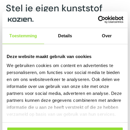
Stel je eigen kunststof
achterdeuren met kozijn
samen
Toestemming
Details
Over
Geen twee huizen zijn hetzelfde, en dat geldt ook voor
kunststof achterdeuren van Kozien. Met onze online
Deze website maakt gebruik van cookies
configurator
stel je gemakkelijk een deur samen die
We gebruiken cookies om content en advertenties te
past bij jouw wensen. Van kleur en glas tot handgrepen
personaliseren, om functies voor social media te bieden
en de indeling van het kozijn. Je kunt elk onderdeel van
en om ons websiteverkeer te analyseren. Ook delen we
je deur aanpassen. Dit maatwerk zorgt voor een deur
informatie over uw gebruik van onze site met onze
die zowel functioneel is als perfect bij de stijl van je
partners voor social media, adverteren en analyse. Deze
woning past.
partners kunnen deze gegevens combineren met andere
informatie die u aan ze heeft verstrekt of die ze hebben
Wil je bijvoorbeeld een achterdeur die veel licht
verzameld op basis van uw gebruik van hun services.
binnenlaat? Kies dan voor een deur met glazen panelen.
Als privacy belangrijker is, kun je kiezen voor mat glas