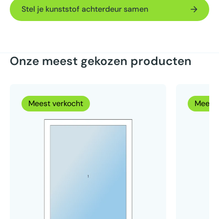
Stel je kunststof achterdeur samen
Onze meest gekozen producten
Meest verkocht
Meest 