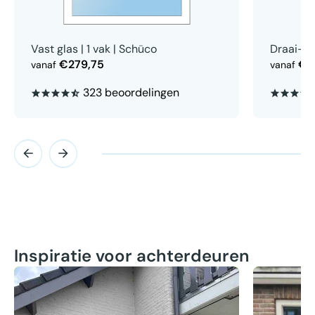
Vast glas | 1 vak | Schüco
Draai-ki
€279,75
€6
vanaf
vanaf
323 beoordelingen
Inspiratie voor achterdeuren