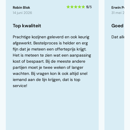
5
/5
Robin Blok
Erwin Peek
14 juni 2026
31 mei 202
Top kwaliteit
Goed ve
Prachtige kozijnen geleverd en ook keurig
Dat alles 
afgewerkt. Bestelproces is helder en erg
fijn dat je meteen een offerteprijs krijgt.
Het is meteen te zien wat een aanpassing
kost of bespaart. Bij de meeste andere
partijen moet je twee weken of langer
wachten. Bij vragen kon ik ook altijd snel
iemand aan de lijn krijgen, dat is top
service!