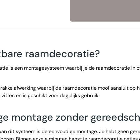
ikbare raamdecoratie?
tie is een montagesysteem waarbij je de raamdecoratie in o
trakke afwerking waarbij de raamdecoratie mooi aansluit op he
 zitten en is geschikt voor dagelijks gebruik.
ge montage zonder gereedsc
 van dit systeem is de eenvoudige montage. Je hebt geen ge
 boren. Binnen enkele minuten hangt je raamdecoratie netjes o