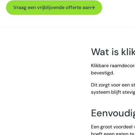
Vraag een vrijblijvende offerte aan
Wat is kl
Klikbare raamdecora
bevestigd.
Dit zorgt voor een s
systeem blijft stevig
Eenvoudi
Een groot voordeel
hoeft geen gaten te