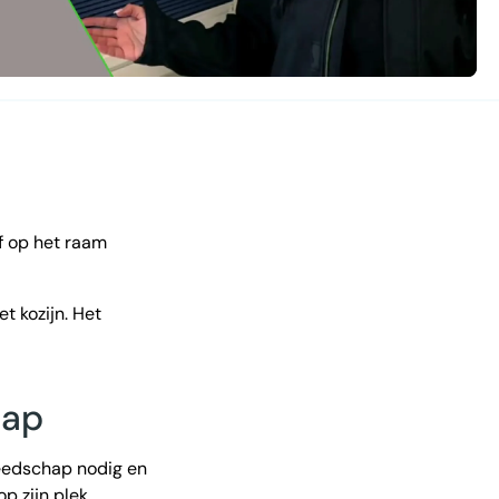
f op het raam
t kozijn. Het
hap
reedschap nodig en
p zijn plek.