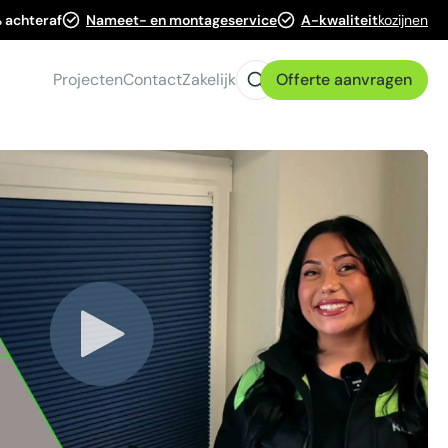
 achteraf
Nameet- en montageservice
A-kwaliteit
kozijnen
Projecten
Contact
Zakelijk
Offerte aanvragen