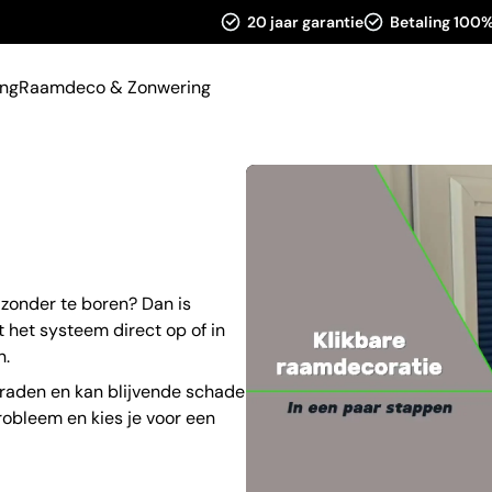
20 jaar garantie
Betaling 100%
ing
Raamdeco & Zonwering
 zonder te boren? Dan is
 het systeem direct op of in
n.
geraden en kan blijvende schade
robleem en kies je voor een