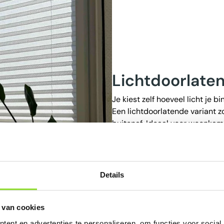
Lichtdoorlate
Je kiest zelf hoeveel licht je bi
Een lichtdoorlatende variant zo
buitenaf. Ideaal voor woonkame
Wil je de ruimte volledig verd
verduisterende uitvoering de b
Details
 van cookies
ent en advertenties te personaliseren, om functies voor social