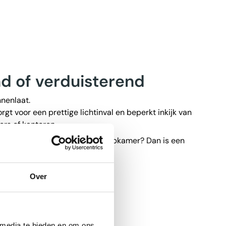
nd of verduisterend
nnenlaat.
rgt voor een prettige lichtinval en beperkt inkijk van
rs of kantoren.
uisteren, bijvoorbeeld in de slaapkamer? Dan is een
este keuze.
Over
 media te bieden en om ons