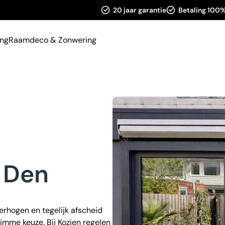
20 jaar garantie
Betaling 100%
ing
Raamdeco & Zonwering
n Den
erhogen en tegelijk afscheid
imme keuze. Bij Kozien regelen