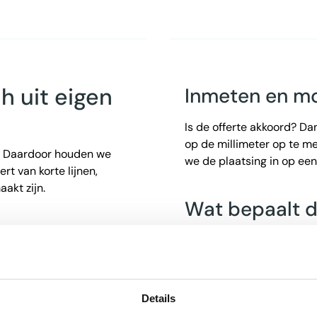
h uit eigen
Inmeten en m
Is de offerte akkoord? Da
op de millimeter op te m
k. Daardoor houden we
we de plaatsing in op ee
ert van korte lijnen,
akt zijn.
Wat bepaalt de
Kozien
De prijs hangt af van jouw
In de configurator zie je 
o eenvoudig mogelijk. Via
verrassingen achteraf.
e je direct wat jouw
Details