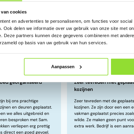
 van cookies
ent en advertenties te personaliseren, om functies voor social
. Ook delen we informatie over uw gebruik van onze site met on
e. Deze partners kunnen deze gegevens combineren met andere i
erzameld op basis van uw gebruik van hun services.
5
/5
Jos van der Wagt
Aanpassen
14 mei 2026
goed georganiseerd
Zeer tevreden met geplaa
kozijnen
jn bij ons prachtige
Zeer tevreden met de geplaat
zijnen en deuren geplaatst.
kozijnen. Ze zijn door een een 
en we alles uitgebreid en
vakman geplaatst precies zoals
eren besproken met Sam.
wilde. Ze maken geen punt voor
kken verliepen erg prettig
extra werk. Bedrijf is een aanra
s direct een goed gevoel.