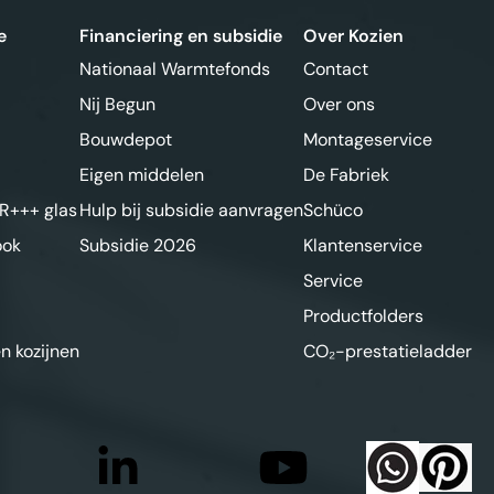
e
Financiering en subsidie
Over Kozien
Nationaal Warmtefonds
Contact
Nij Begun
Over ons
Bouwdepot
Montageservice
Eigen middelen
De Fabriek
R+++ glas
Hulp bij subsidie aanvragen
Schüco
ook
Subsidie 2026
Klantenservice
Service
Productfolders
n kozijnen
CO₂-prestatieladder