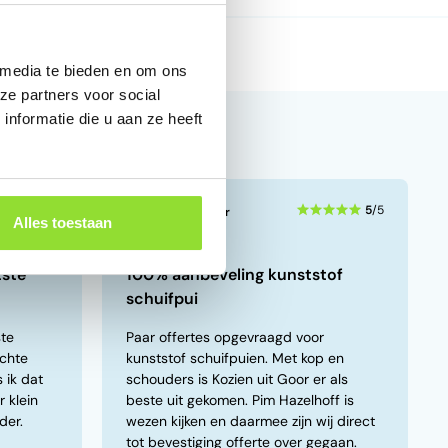
 media te bieden en om ons
ze partners voor social
nformatie die u aan ze heeft
5
/5
5
/5
Klant uit Deventer
Alles toestaan
6 mei 2026
tste
100% aanbeveling kunststof
schuifpui
ste
Paar offertes opgevraagd voor
echte
kunststof schuifpuien. Met kop en
 ik dat
schouders is Kozien uit Goor er als
 klein
beste uit gekomen. Pim Hazelhoff is
der.
wezen kijken en daarmee zijn wij direct
tot bevestiging offerte over gegaan.