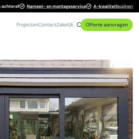
 achteraf
Nameet- en montageservice
A-kwaliteit
kozijnen
Projecten
Contact
Zakelijk
Offerte aanvragen