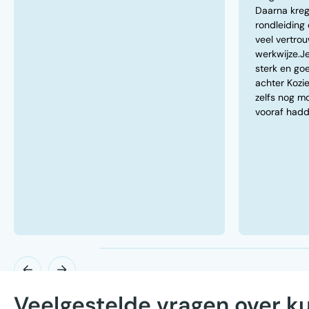
Daarna kre
rondleiding 
veel vertrou
werkwijze.J
sterk en go
achter Kozie
zelfs nog m
vooraf hadd
Veelgestelde vragen over k