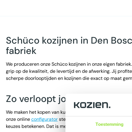
Schüco kozijnen in Den Bosc
fabriek
We produceren onze Schüco kozijnen in onze eigen fabrie
grip op de kwaliteit, de levertijd en de afwerking. Jij profite
scherpe doorlooptijden en kozijnen die exact op maat gema
Zo verloopt jouw traject bij 
We maken het kopen van kunststof kozijnen in Den Bosch z
onze online
configurator
stel je zelf je kozijnen samen en zi
Toestemming
keuzes betekenen. Dat is meteen je definitieve offerte.