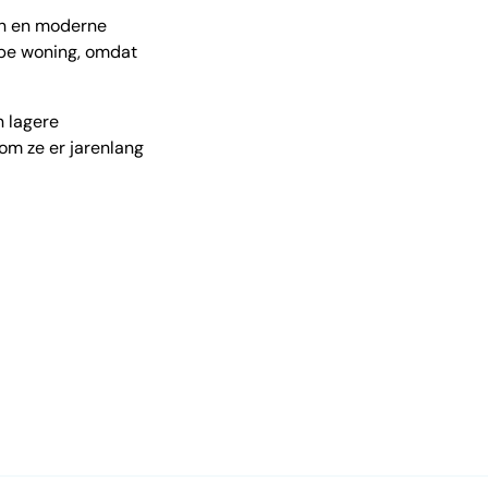
en en moderne
ype woning, omdat
n lagere
om ze er jarenlang