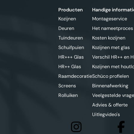
Producten
Handige informati
Kozijnen
Montageservice
Deuren
Het nameetproces
Tuindeuren
Kosten kozijnen
Schuifpuien
Kozijnen met glas
HR+++ Glas
Verschil HR++ en H
HR++ Glas
Kozijnen met houtl
Raamdecoratie
Schüco profielen
Screens
Binnenafwerking
Rolluiken
Veelgestelde vrage
Advies & offerte
Uitlegvideo's