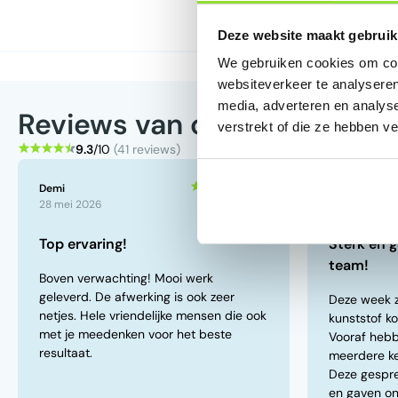
Deze website maakt gebruik
We gebruiken cookies om cont
websiteverkeer te analyseren
media, adverteren en analys
Reviews van onze klanten
verstrekt of die ze hebben v
9.3
/10
(41 reviews)
5
/5
Demi
Denny Wild
28 mei 2026
23 mei 2026
Top ervaring!
Sterk en 
team!
Boven verwachting! Mooi werk
geleverd. De afwerking is ook zeer
Deze week zi
netjes. Hele vriendelijke mensen die ook
kunststof ko
met je meedenken voor het beste
Vooraf hebb
resultaat.
meerdere k
Deze gespre
en gaven on