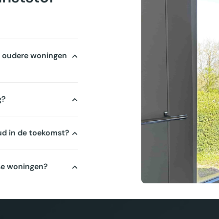
ls oudere woningen
g?
ud in de toekomst?
dse woningen?