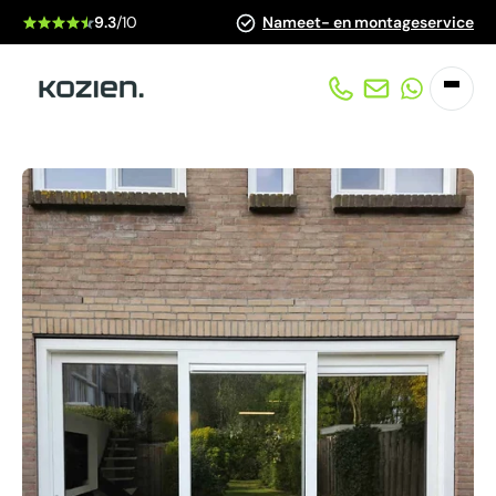
9.3
/10
Nameet- en montageservice