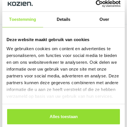
Toestemming
Details
Over
Deze website maakt gebruik van cookies
Kunststof kozijnen voor
We gebruiken cookies om content en advertenties te
elke wijk in Alphen aan den
personaliseren, om functies voor social media te bieden
en om ons websiteverkeer te analyseren. Ook delen we
Rijn
informatie over uw gebruik van onze site met onze
partners voor social media, adverteren en analyse. Deze
Of je nu woont in Kerk en Zanen, Ridderveld of het
partners kunnen deze gegevens combineren met andere
centrum: elke wijk heeft zijn eigen uitdagingen als het
informatie die u aan ze heeft verstrekt of die ze hebben
gaat om kozijnen. Wij houden rekening met de leeftijd
verzameld op basis van uw gebruik van hun services.
van je woning, de bouwstijl en lokale omstandigheden
zoals bodemgesteldheid en vochtigheid.
Alles toestaan
Twijfel je over het juiste type kozijn voor jouw situatie?