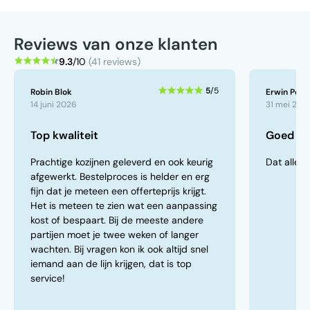
Reviews van onze klanten
9.3
/10
(41 reviews)
5
/5
Robin Blok
Erwin Peek
14 juni 2026
31 mei 202
Top kwaliteit
Goed ve
Prachtige kozijnen geleverd en ook keurig
Dat alles 
afgewerkt. Bestelproces is helder en erg
fijn dat je meteen een offerteprijs krijgt.
Het is meteen te zien wat een aanpassing
kost of bespaart. Bij de meeste andere
partijen moet je twee weken of langer
wachten. Bij vragen kon ik ook altijd snel
iemand aan de lijn krijgen, dat is top
service!