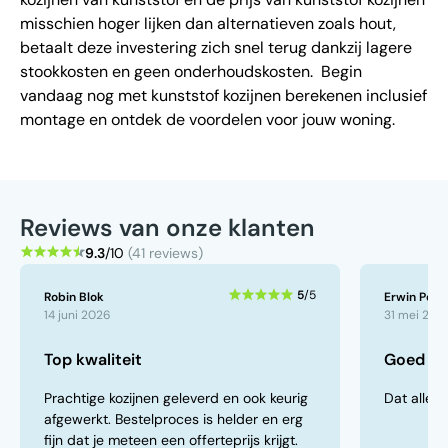
misschien hoger lijken dan alternatieven zoals hout,
betaalt deze investering zich snel terug dankzij lagere
stookkosten en geen onderhoudskosten. Begin
vandaag nog met kunststof kozijnen berekenen inclusief
montage en ontdek de voordelen voor jouw woning.
Reviews van onze klanten
9.3
/10
(41 reviews)
5
/5
Robin Blok
Erwin Peek
14 juni 2026
31 mei 202
Top kwaliteit
Goed ve
Prachtige kozijnen geleverd en ook keurig
Dat alles 
afgewerkt. Bestelproces is helder en erg
fijn dat je meteen een offerteprijs krijgt.