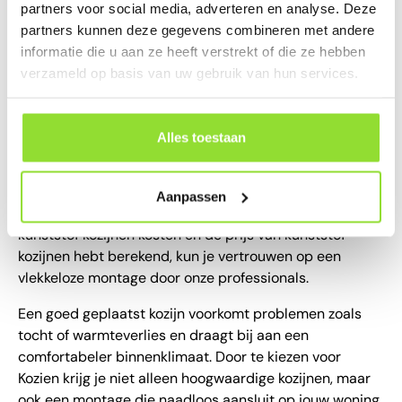
partners voor social media, adverteren en analyse. Deze
Het belang van vakkundige
partners kunnen deze gegevens combineren met andere
installatie
informatie die u aan ze heeft verstrekt of die ze hebben
verzameld op basis van uw gebruik van hun services.
Het plaatsen van kunststof kozijnen is een
specialistische klus die precisie en vakmanschap
vereist. Bij Kozien zorgen onze ervaren monteurs ervoor
Alles toestaan
dat jouw kozijnen perfect worden
geïnstalleerd
. Dit is
essentieel om te profiteren van de voordelen van je
investering, zoals een optimale isolatie en
Aanpassen
duurzaamheid. Nadat je via de configurator de
kunststof kozijnen kosten en de prijs van kunststof
kozijnen hebt berekend, kun je vertrouwen op een
vlekkeloze montage door onze professionals.
Een goed geplaatst kozijn voorkomt problemen zoals
tocht of warmteverlies en draagt bij aan een
comfortabeler binnenklimaat. Door te kiezen voor
Kozien krijg je niet alleen hoogwaardige kozijnen, maar
ook een montage die naadloos aansluit op jouw woning.