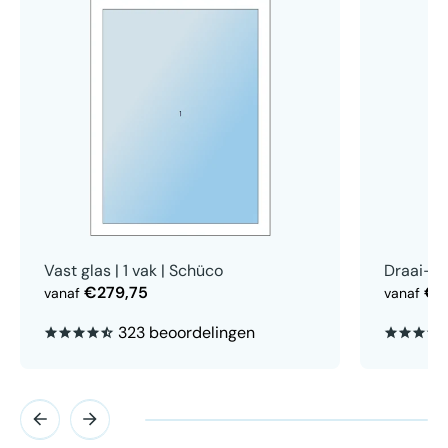
Vast glas | 1 vak | Schüco
Draai-ki
€279,75
€6
vanaf
vanaf
323 beoordelingen