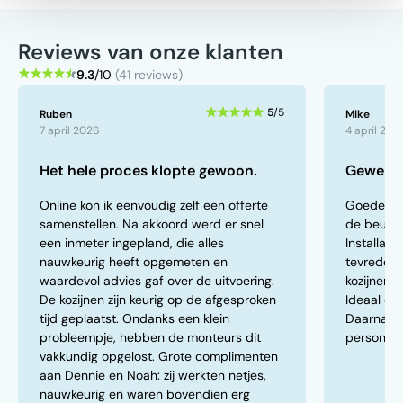
Reviews van onze klanten
9.3
/10
(41 reviews)
5
/5
Ruben
Mike
7 april 2026
4 april 202
Het hele proces klopte gewoon.
Geweldig
Online kon ik eenvoudig zelf een offerte
Goede be
samenstellen. Na akkoord werd er snel
de beursvl
een inmeter ingepland, die alles
Installati
nauwkeurig heeft opgemeten en
tevreden 
waardevol advies gaf over de uitvoering.
kozijnen, 
De kozijnen zijn keurig op de afgesproken
Ideaal dat
tijd geplaatst. Ondanks een klein
Daarnaast
probleempje, hebben de monteurs dit
personeel
vakkundig opgelost. Grote complimenten
aan Dennie en Noah: zij werkten netjes,
nauwkeurig en waren bovendien erg