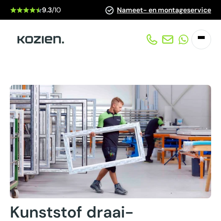
9.3
/10
A-kwaliteit
kozijnen
Kunststof draai-