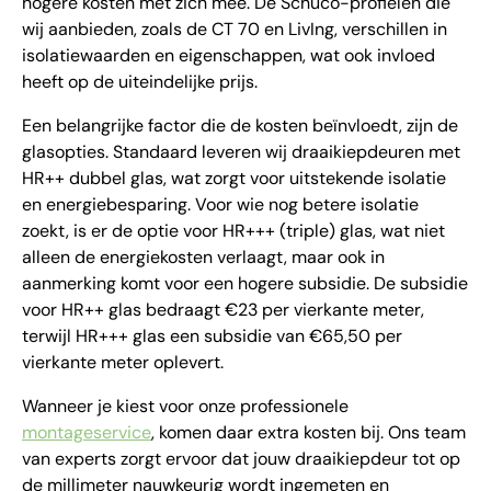
hogere kosten met zich mee. De Schüco-profielen die
wij aanbieden, zoals de CT 70 en LivIng, verschillen in
isolatiewaarden en eigenschappen, wat ook invloed
heeft op de uiteindelijke prijs.
Een belangrijke factor die de kosten beïnvloedt, zijn de
glasopties. Standaard leveren wij draaikiepdeuren met
HR++ dubbel glas, wat zorgt voor uitstekende isolatie
en energiebesparing. Voor wie nog betere isolatie
zoekt, is er de optie voor HR+++ (triple) glas, wat niet
alleen de energiekosten verlaagt, maar ook in
aanmerking komt voor een hogere subsidie. De subsidie
voor HR++ glas bedraagt €23 per vierkante meter,
terwijl HR+++ glas een subsidie van €65,50 per
vierkante meter oplevert.
Wanneer je kiest voor onze professionele
montageservice
, komen daar extra kosten bij. Ons team
van experts zorgt ervoor dat jouw draaikiepdeur tot op
de millimeter nauwkeurig wordt ingemeten en