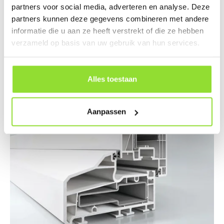
hun vorm en kleur, zelfs na jaren van blootstelling aan
partners voor social media, adverteren en analyse. Deze
zon, regen of wind. Ze blijven er als nieuw uitzien zonder
partners kunnen deze gegevens combineren met andere
dat je veel tijd hoeft te besteden aan onderhoud
informatie die u aan ze heeft verstrekt of die ze hebben
verzameld op basis van uw gebruik van hun services.
Alles toestaan
Aanpassen