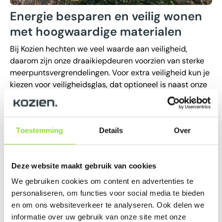
Energie besparen en veilig wonen
met hoogwaardige materialen
Bij Kozien hechten we veel waarde aan veiligheid,
daarom zijn onze draaikiepdeuren voorzien van sterke
meerpuntsvergrendelingen. Voor extra veiligheid kun je
kiezen voor veiligheidsglas, dat optioneel is naast onze
standaard HR++ dubbel glas, dat uitstekende isolatie
biedt. Daarnaast heb je de mogelijkheid om te
upgraden naar HR+++ triple glas, wat zorgt voor nog
Toestemming
Details
Over
betere thermische prestaties. Zo bepaal je zelf welk
type glas het beste bij jouw wensen past, zonder in te
leveren op veiligheid of energiezuinigheid.
Deze website maakt gebruik van cookies
Onze draaikiepdeuren zijn daarnaast gemaakt van
We gebruiken cookies om content en advertenties te
duurzame materialen die bestand zijn tegen
personaliseren, om functies voor social media te bieden
verschillende weersomstandigheden. Dankzij de
en om ons websiteverkeer te analyseren. Ook delen we
hoogwaardige kunststof profielen behouden de deuren
informatie over uw gebruik van onze site met onze