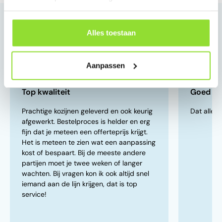
Reviews van onze klanten
Alles toestaan
9.3
/10
(41 reviews)
5
/5
Robin Blok
Erwin Peek
Aanpassen
14 juni 2026
31 mei 202
Top kwaliteit
Goed ve
Prachtige kozijnen geleverd en ook keurig
Dat alles 
afgewerkt. Bestelproces is helder en erg
fijn dat je meteen een offerteprijs krijgt.
Het is meteen te zien wat een aanpassing
kost of bespaart. Bij de meeste andere
partijen moet je twee weken of langer
wachten. Bij vragen kon ik ook altijd snel
iemand aan de lijn krijgen, dat is top
service!